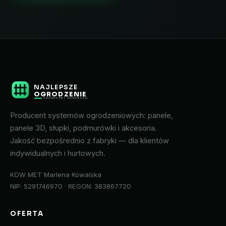
NAJLEPSZE
OGRODZENIE
PRODUCENT OGRODZEŃ
Producent systemów ogrodzeniowych: panele,
panele 3D, słupki, podmurówki i akcesoria.
Jakość bezpośrednio z fabryki — dla klientów
indywidualnych i hurtowych.
KOW MET Marlena Kowalska
NIP: 5291746970 · REGON: 383867720
OFERTA