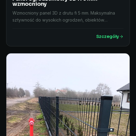
wzmocniony
Wzmocniony panel 3D z drutu fi 5 mm. Maksymalna
sztywność do wysokich ogrodzeń, obiektów…
Szczegóły