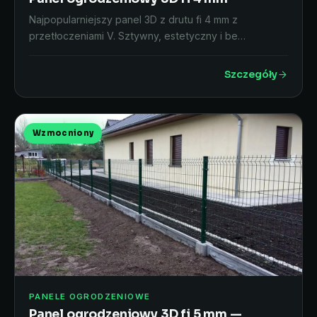
Najpopularniejszy panel 3D z drutu fi 4 mm z
przetłoczeniami V. Sztywny, estetyczny i be…
Szczegóły
Wzmocniony
PANELE OGRODZENIOWE
Panel ogrodzeniowy 3D fi 5 mm —