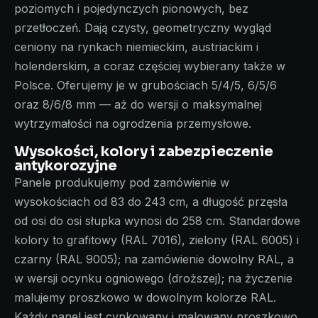
poziomych i pojedynczych pionowych, bez
przetłoczeń. Dają czysty, geometryczny wygląd
ceniony na rynkach niemieckim, austriackim i
holenderskim, a coraz częściej wybierany także w
Polsce. Oferujemy je w grubościach 5/4/5, 6/5/6
oraz 8/6/8 mm — aż do wersji o maksymalnej
wytrzymałości na ogrodzenia przemysłowe.
Wysokości, kolory i zabezpieczenie
antykorozyjne
Panele produkujemy pod zamówienie w
wysokościach od 83 do 243 cm, a długość przęsła
od osi do osi słupka wynosi do 258 cm. Standardowe
kolory to grafitowy (RAL 7016), zielony (RAL 6005) i
czarny (RAL 9005); na zamówienie dowolny RAL, a
w wersji ocynku ogniowego (droższej); na życzenie
malujemy proszkowo w dowolnym kolorze RAL.
Każdy panel jest cynkowany i malowany proszkowo,