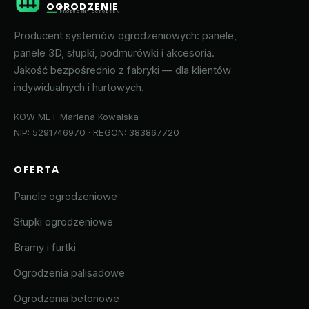
OGRODZENIE
PRODUCENT OGRODZEŃ
Producent systemów ogrodzeniowych: panele,
panele 3D, słupki, podmurówki i akcesoria.
Jakość bezpośrednio z fabryki — dla klientów
indywidualnych i hurtowych.
KOW MET Marlena Kowalska
NIP: 5291746970 · REGON: 383867720
OFERTA
Panele ogrodzeniowe
Słupki ogrodzeniowe
Bramy i furtki
Ogrodzenia palisadowe
Ogrodzenia betonowe