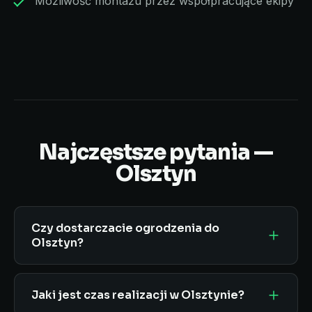
Możliwość montażu przez współpracujące ekipy
Najczęstsze pytania —
Olsztyn
Czy dostarczacie ogrodzenia do
Olsztyn?
Tak, realizujemy dostawy ogrodzeń
panelowych, palisadowych i betonowych oraz
Jaki jest czas realizacji w Olsztynie?
bram i furtek na terenie Olsztynie i całego