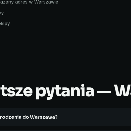
skazany adres w Warszawie
ny
ekipy
tsze pytania — 
grodzenia do Warszawa?
awy ogrodzeń panelowych, palisadowych i betonowych oraz