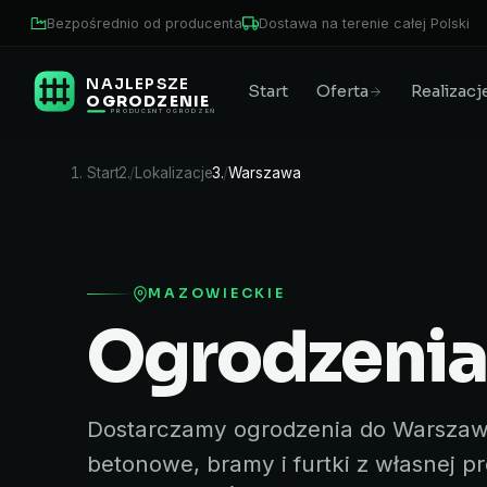
Bezpośrednio od producenta
Dostawa na terenie całej Polski
NAJLEPSZE
Start
Oferta
Realizacj
OGRODZENIE
PRODUCENT OGRODZEŃ
Start
Lokalizacje
Warszawa
MAZOWIECKIE
Ogrodzenia
Dostarczamy ogrodzenia do Warszawa 
betonowe, bramy i furtki z własnej 