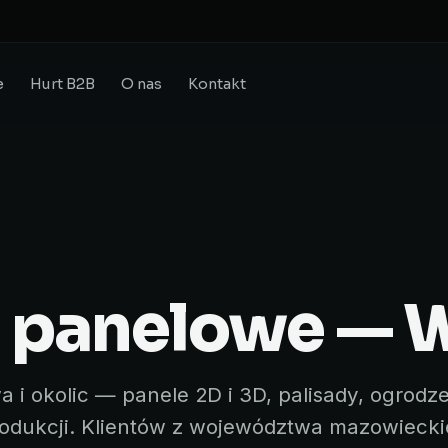
e
Hurt B2B
O nas
Kontakt
 panelowe — 
i okolic — panele 2D i 3D, palisady, ogrodz
produkcji. Klientów z województwa mazowiecki