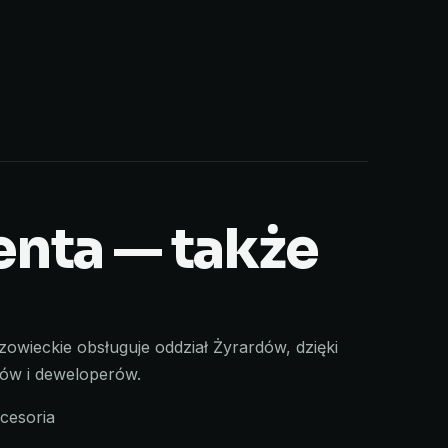
nta — także
owieckie obsługuje oddział Żyrardów, dzięki
ców i deweloperów.
cesoria