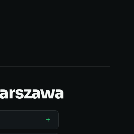
Warszawa
 bram i furtek na