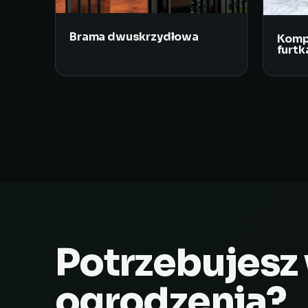
Brama dwuskrzydłowa
Komp
furtk
Potrzebujesz
ogrodzenia?