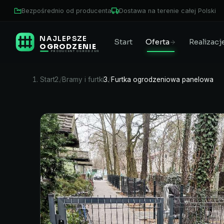
Bezpośrednio od producenta
Dostawa na terenie całej Polski
NAJLEPSZE
Start
Oferta
Realizacj
OGRODZENIE
PRODUCENT OGRODZEŃ
Start
Bramy i furtki
Furtka ogrodzeniowa panelowa