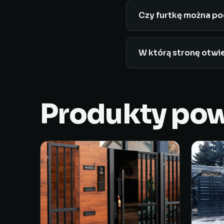
Czy furtkę można p
Tak, montujemy elek
zaznaczyć tę opcję pr
W którą stronę otwie
Standardowo do wewnąt
Produkty po