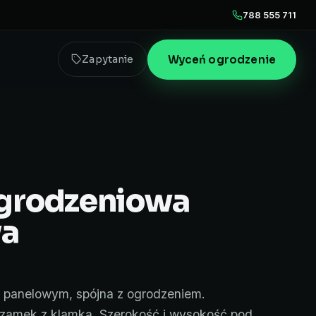
788 555 711
Wyceń ogrodzenie
Zapytanie
ogrodzeniowa
wa
m panelowym, spójna z ogrodzeniem.
zamek z klamką. Szerokość i wysokość pod