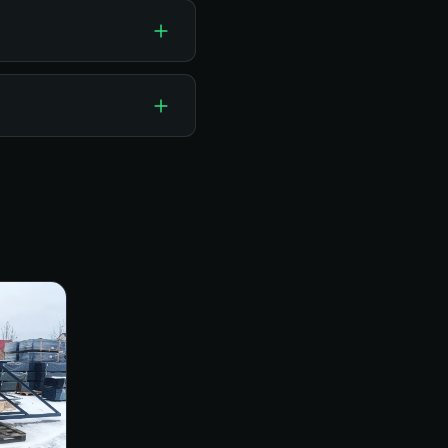
nem — wystarczy
przy zamówieniu.