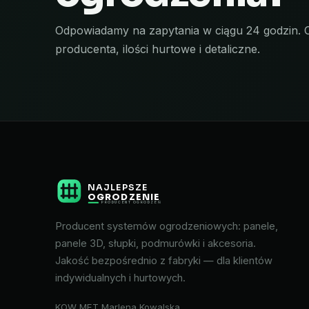
Odpowiadamy na zapytania w ciągu 24 godzin. 
producenta, ilości hurtowe i detaliczne.
NAJLEPSZE
OGRODZENIE
PRODUCENT OGRODZEŃ
Producent systemów ogrodzeniowych: panele,
panele 3D, słupki, podmurówki i akcesoria.
Jakość bezpośrednio z fabryki — dla klientów
indywidualnych i hurtowych.
KOW MET Marlena Kowalska