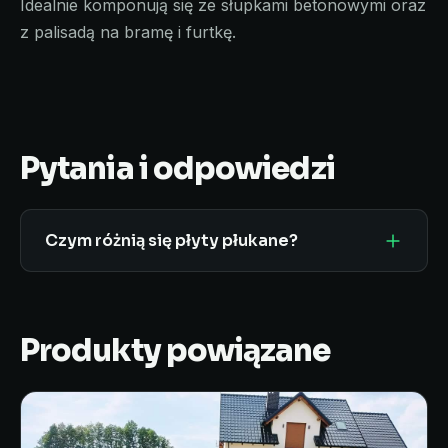
Idealnie komponują się ze słupkami betonowymi oraz
z palisadą na bramę i furtkę.
Pytania i odpowiedzi
Czym różnią się płyty płukane?
Płyta płukana po wyjęciu z formy jest
wypłukiwana specjalną chemią, odsłaniając
naturalne kruszywo (kamień) na powierzchni.
Produkty powiązane
To efekt premium, stosowany głównie na
ogrodzenia frontowe.