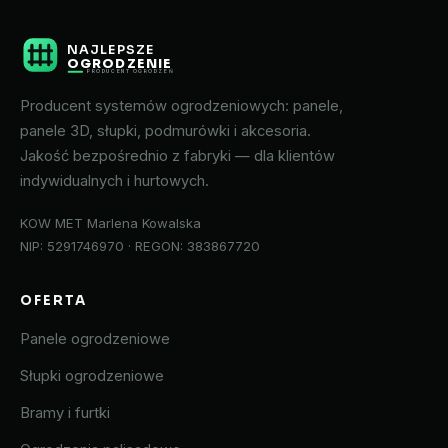
NAJLEPSZE
OGRODZENIE
PRODUCENT OGRODZEŃ
Producent systemów ogrodzeniowych: panele,
panele 3D, słupki, podmurówki i akcesoria.
Jakość bezpośrednio z fabryki — dla klientów
indywidualnych i hurtowych.
KOW MET Marlena Kowalska
NIP: 5291746970 · REGON: 383867720
OFERTA
Panele ogrodzeniowe
Słupki ogrodzeniowe
Bramy i furtki